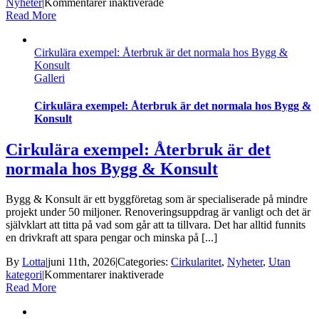
för
Nyheter
|
Kommentarer inaktiverade
Cirkulära
Read More
exempel:
Didriksons
Cirkulära exempel: Återbruk är det normala hos Bygg &
har
Konsult
kläder
Galleri
som
håller
i
Cirkulära exempel: Återbruk är det normala hos Bygg &
längden
Konsult
Cirkulära exempel: Återbruk är det
normala hos Bygg & Konsult
Bygg & Konsult är ett byggföretag som är specialiserade på mindre
projekt under 50 miljoner. Renoveringsuppdrag är vanligt och det är
självklart att titta på vad som går att ta tillvara. Det har alltid funnits
en drivkraft att spara pengar och minska på [...]
By
Lotta
|
juni 11th, 2026
|
Categories:
Cirkularitet
,
Nyheter
,
Utan
för
kategori
|
Kommentarer inaktiverade
Cirkulära
Read More
exempel:
Återbruk