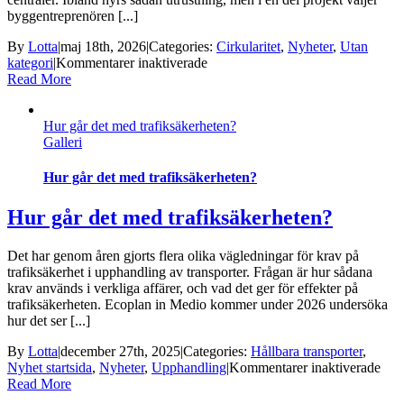
byggentreprenören [...]
By
Lotta
|
maj 18th, 2026
|
Categories:
Cirkularitet
,
Nyheter
,
Utan
för
kategori
|
Kommentarer inaktiverade
Cirkulära
Read More
exempel:
Pantsystem
Hur går det med trafiksäkerheten?
som
Galleri
affärsmodell
Hur går det med trafiksäkerheten?
Hur går det med trafiksäkerheten?
Det har genom åren gjorts flera olika vägledningar för krav på
trafiksäkerhet i upphandling av transporter. Frågan är hur sådana
krav används i verkliga affärer, och vad det ger för effekter på
trafiksäkerheten. Ecoplan in Medio kommer under 2026 undersöka
hur det ser [...]
By
Lotta
|
december 27th, 2025
|
Categories:
Hållbara transporter
,
för
Nyhet startsida
,
Nyheter
,
Upphandling
|
Kommentarer inaktiverade
Hur
Read More
går