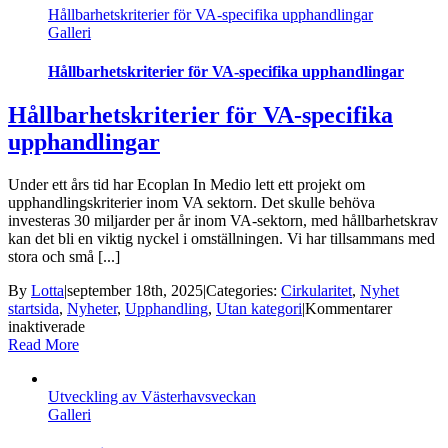
Hållbarhetskriterier för VA-specifika upphandlingar
Galleri
Hållbarhetskriterier för VA-specifika upphandlingar
Hållbarhetskriterier för VA-specifika
upphandlingar
Under ett års tid har Ecoplan In Medio lett ett projekt om
upphandlingskriterier inom VA sektorn. Det skulle behöva
investeras 30 miljarder per år inom VA-sektorn, med hållbarhetskrav
kan det bli en viktig nyckel i omställningen. Vi har tillsammans med
stora och små [...]
By
Lotta
|
september 18th, 2025
|
Categories:
Cirkularitet
,
Nyhet
startsida
,
Nyheter
,
Upphandling
,
Utan kategori
|
Kommentarer
för
inaktiverade
Hållbarhetskriterier
Read More
för
VA-
Utveckling av Västerhavsveckan
specifika
Galleri
upphandlingar