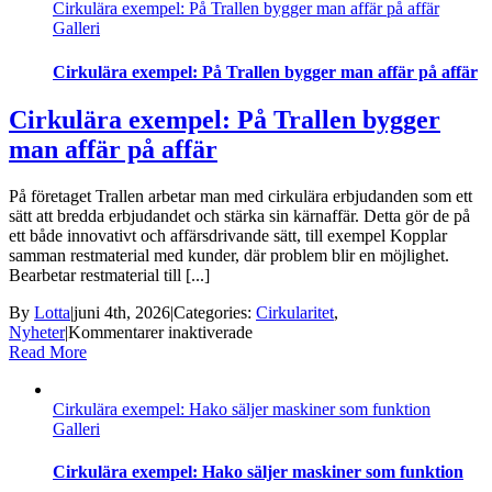
Cirkulära exempel: På Trallen bygger man affär på affär
är
Galleri
det
normala
hos
Cirkulära exempel: På Trallen bygger man affär på affär
Bygg
&
Cirkulära exempel: På Trallen bygger
Konsult
man affär på affär
På företaget Trallen arbetar man med cirkulära erbjudanden som ett
sätt att bredda erbjudandet och stärka sin kärnaffär. Detta gör de på
ett både innovativt och affärsdrivande sätt, till exempel Kopplar
samman restmaterial med kunder, där problem blir en möjlighet.
Bearbetar restmaterial till [...]
By
Lotta
|
juni 4th, 2026
|
Categories:
Cirkularitet
,
för
Nyheter
|
Kommentarer inaktiverade
Cirkulära
Read More
exempel:
På
Cirkulära exempel: Hako säljer maskiner som funktion
Trallen
Galleri
bygger
man
affär
Cirkulära exempel: Hako säljer maskiner som funktion
på