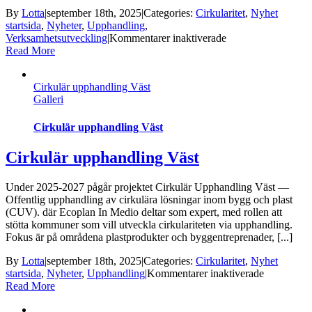
By
Lotta
|
september 18th, 2025
|
Categories:
Cirkularitet
,
Nyhet
startsida
,
Nyheter
,
Upphandling
,
för
Verksamhetsutveckling
|
Kommentarer inaktiverade
Göteborgs
Read More
stad
cirkulära
Cirkulär upphandling Väst
arbetskläder
Galleri
Cirkulär upphandling Väst
Cirkulär upphandling Väst
Under 2025-2027 pågår projektet Cirkulär Upphandling Väst —
Offentlig upphandling av cirkulära lösningar inom bygg och plast
(CUV). där Ecoplan In Medio deltar som expert, med rollen att
stötta kommuner som vill utveckla cirkulariteten via upphandling.
Fokus är på områdena plastprodukter och byggentreprenader, [...]
By
Lotta
|
september 18th, 2025
|
Categories:
Cirkularitet
,
Nyhet
för
startsida
,
Nyheter
,
Upphandling
|
Kommentarer inaktiverade
Cirkulär
Read More
upphandli
Väst