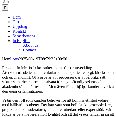
Sök
efter:
Hem
Om
Uppdrag
Kontakt
Samarbetstips!
In English
About us
Contact
Hem
Lotta
2025-09-19T08:59:23+00:00
Ecoplan In Medio är konsulter inom hållbar utveckling.
Återkommande teman är cirkularitet, transporter, energi, bioekonomi
och upphandling. Ofta arbetar vi i processer där vi på olika sätt
stöttar samarbeten mellan privata företag, offentlig sektor och
akademin så de når resultat. Men även för att hjälpa kunder utveckla
den egna organisationen.
Vi tar den roll som kunden behöver för att komma ett steg vidare
med hållbarhetsarbetet. Det kan vara som bollplank, processledare,
projektledare, moderatorer, utbildare, utredare eller expertstöd. Vårt
fokus är på att leverera hög kvalitet och att det vi gör landar in på ett