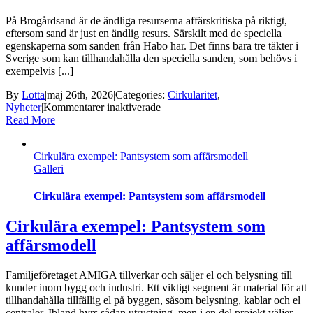
På Brogårdsand är de ändliga resurserna affärskritiska på riktigt,
eftersom sand är just en ändlig resurs. Särskilt med de speciella
egenskaperna som sanden från Habo har. Det finns bara tre täkter i
Sverige som kan tillhandahålla den speciella sanden, som behövs i
exempelvis [...]
By
Lotta
|
maj 26th, 2026
|
Categories:
Cirkularitet
,
för
Nyheter
|
Kommentarer inaktiverade
Cirkulära
Read More
exempel:
Materialbalans
Cirkulära exempel: Pantsystem som affärsmodell
som
Galleri
mål
på
Brogårdsand
Cirkulära exempel: Pantsystem som affärsmodell
Cirkulära exempel: Pantsystem som
affärsmodell
Familjeföretaget AMIGA tillverkar och säljer el och belysning till
kunder inom bygg och industri. Ett viktigt segment är material för att
tillhandahålla tillfällig el på byggen, såsom belysning, kablar och el
centraler. Ibland hyrs sådan utrustning, men i en del projekt väljer