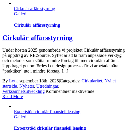
det
Cirkulär affärsstyrning
med
Galleri
traf
Cirkulär affärsstyrning
Cirkulär affärsstyrning
Under hösten 2025 genomförde vi projektet Cirkulär affärsstyrning
på uppdrag av RE:Source. Syftet är att ta fram anpassade verktyg
och metoder som stöttar mindre företag till mer cirkulära affärer.
Uppdraget genomfördes i en designprocess där vi arbetade nära
"praktiker" ute i mindre företag, [...]
By
Lotta
|
september 18th, 2025
|
Categories:
Cirkularitet
,
Nyhet
startsida
,
Nyheter
,
Utredningar
,
för
Verksamhetsutveckling
|
Kommentarer inaktiverade
Cirkulär
Read More
affärsstyrning
Expertstöd cirkulär finansiell leasing
Galleri
Expertstöd cirkulär finansiell leasing