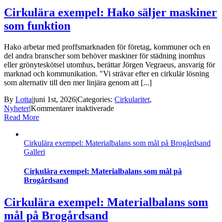
affär
Cirkulära exempel: Hako säljer maskiner
som funktion
Hako arbetar med proffsmarknaden för företag, kommuner och en
del andra branscher som behöver maskiner för städning inomhus
eller grönyteskötsel utomhus, berättar Jörgen Vegraeus, ansvarig för
marknad och kommunikation. "Vi strävar efter en cirkulär lösning
som alternativ till den mer linjära genom att [...]
By
Lotta
|
juni 1st, 2026
|
Categories:
Cirkularitet
,
för
Nyheter
|
Kommentarer inaktiverade
Cirkulära
Read More
exempel:
Hako
Cirkulära exempel: Materialbalans som mål på Brogårdsand
säljer
Galleri
maskiner
som
funktion
Cirkulära exempel: Materialbalans som mål på
Brogårdsand
Cirkulära exempel: Materialbalans som
mål på Brogårdsand