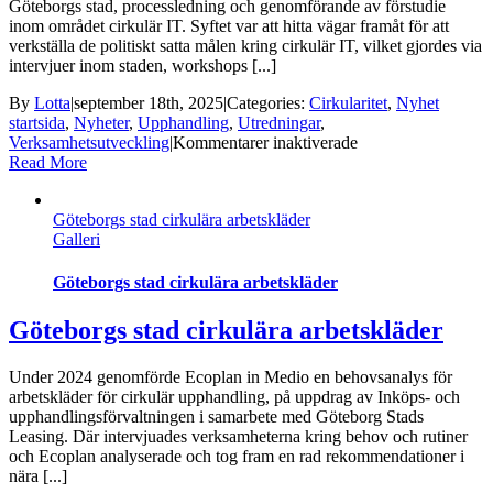
Göteborgs stad, processledning och genomförande av förstudie
inom området cirkulär IT. Syftet var att hitta vägar framåt för att
verkställa de politiskt satta målen kring cirkulär IT, vilket gjordes via
intervjuer inom staden, workshops [...]
By
Lotta
|
september 18th, 2025
|
Categories:
Cirkularitet
,
Nyhet
startsida
,
Nyheter
,
Upphandling
,
Utredningar
,
för
Verksamhetsutveckling
|
Kommentarer inaktiverade
Cirkulär
Read More
IT
Göteborgs
Göteborgs stad cirkulära arbetskläder
stad
Galleri
Göteborgs stad cirkulära arbetskläder
Göteborgs stad cirkulära arbetskläder
Under 2024 genomförde Ecoplan in Medio en behovsanalys för
arbetskläder för cirkulär upphandling, på uppdrag av Inköps- och
upphandlingsförvaltningen i samarbete med Göteborg Stads
Leasing. Där intervjuades verksamheterna kring behov och rutiner
och Ecoplan analyserade och tog fram en rad rekommendationer i
nära [...]