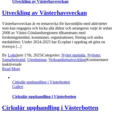
Utveckling av Västerhavsveckan
Utveckling av Västerhavsveckan
Västerhavsveckan är en temavecka för havsmiljön med aktiviteter
som kan engagera och locka alla åldrar och arrangeras varje år sedan
2008 av Västra Götalandsregionen tillsammans med
forskningsinstitut, kommuner, organisationer, företag och andra
medaktörer. Under 2024-2025 har Ecoplan i uppdrag att göra en
översyn [...]
By
Lotta
|
juni 17th, 2025
|
Categories:
Nyhet startsida
,
Nyheter
,
Samarbetsstöd
,
Utredningar
,
Verksamhetsutveckling
|
Kommentarer
för
inaktiverade
Utveckling
Read More
av
Västerhavsveckan
Cirkulär upphandling i Västerbotten
Galleri
Cirkulär upphandling i Västerbotten
Cirkulär upphandling i Västerbotten