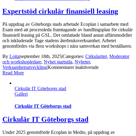
Expertstöd cirkulär finansiell leasing
På uppdrag av Göteborgs stads arbetade Ecoplan i samarbete med
Esam med att processleda framtagande av handlingsplan för cirkulär
finansiell leasing på GSL. Det omfattade bland annat affärsmodeller
och inkluderade Tage stadens återbruksverksamhet. Arbetet
genomfördes via flera workshops i nära samverkan med beställaren.
By
Lotta
|
september 18th, 2025
|
Categories:
Cirkularitet
,
Moderator
och workshopledare
,
Nyhet startsida
,
Nyheter
,
för
Verksamhetsutveckling
|
Kommentarer inaktiverade
Expertstöd
Read More
cirkulär
finansiell
Cirkulär IT Göteborgs stad
leasing
Galleri
Cirkulär IT Göteborgs stad
Cirkulär IT Göteborgs stad
Under 2025 genomförde Ecoplan in Medio, på uppdrag av