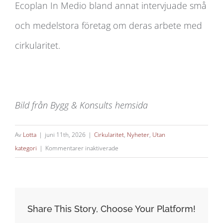
Ecoplan In Medio bland annat intervjuade små
och medelstora företag om deras arbete med
cirkularitet.
Bild från Bygg & Konsults hemsida
Av
Lotta
|
juni 11th, 2026
|
Cirkularitet
,
Nyheter
,
Utan
för
kategori
|
Kommentarer inaktiverade
Cirkulära
exempel:
Återbruk
är
Share This Story, Choose Your Platform!
det