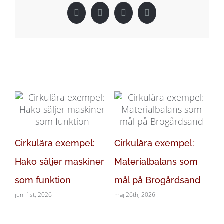
normala
Facebook
X
LinkedIn
Pinterest
hos
Bygg
&
Konsult
Relaterade inlägg
På
Cirkulära exempel:
Cirkulära exempel:
Ci
Hako säljer maskiner
Materialbalans som
P
som funktion
mål på Brogårdsand
af
juni 1st, 2026
maj 26th, 2026
maj