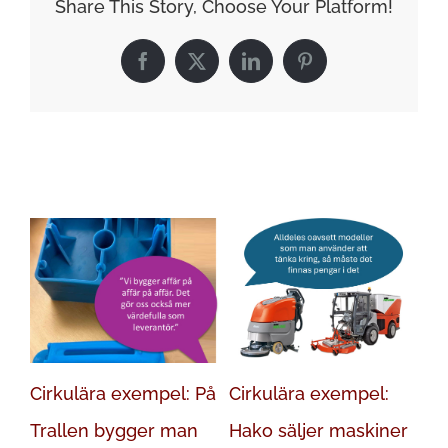
Share This Story, Choose Your Platform!
om
och
Facebook
X
LinkedIn
Pinterest
om
igen?
Relaterade inlägg
Cirkulära exempel: På
Cirkulära exempel:
Ci
Trallen bygger man
Hako säljer maskiner
Ma