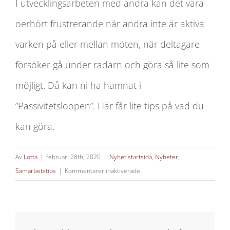
I utvecklingsarbeten med andra kan det vara
oerhört frustrerande när andra inte är aktiva
varken på eller mellan möten, när deltagare
försöker gå under radarn och göra så lite som
möjligt. Då kan ni ha hamnat i
”Passivitetsloopen”. Här får lite tips på vad du
kan göra.
Av
Lotta
|
februari 28th, 2020
|
Nyhet startsida
,
Nyheter
,
för
Samarbetstips
|
Kommentarer inaktiverade
Har
ni
samma
möte