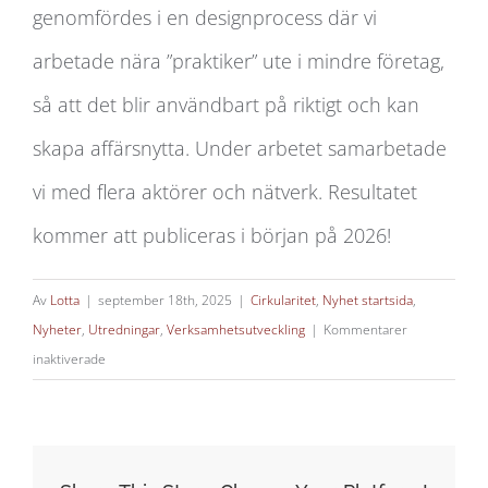
genomfördes i en designprocess där vi
arbetade nära ”praktiker” ute i mindre företag,
så att det blir användbart på riktigt och kan
skapa affärsnytta. Under arbetet samarbetade
vi med flera aktörer och nätverk. Resultatet
kommer att publiceras i början på 2026!
Av
Lotta
|
september 18th, 2025
|
Cirkularitet
,
Nyhet startsida
,
Nyheter
,
Utredningar
,
Verksamhetsutveckling
|
Kommentarer
för
inaktiverade
Cirkulär
affärsstyrning