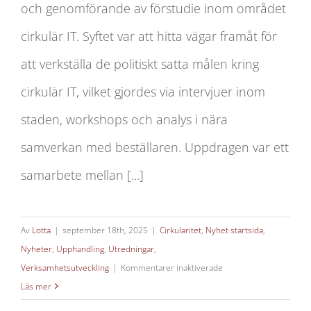
och genomförande av förstudie inom området
cirkulär IT. Syftet var att hitta vägar framåt för
att verkställa de politiskt satta målen kring
cirkulär IT, vilket gjordes via intervjuer inom
staden, workshops och analys i nära
samverkan med beställaren. Uppdragen var ett
samarbete mellan [...]
Av
Lotta
|
september 18th, 2025
|
Cirkularitet
,
Nyhet startsida
,
Nyheter
,
Upphandling
,
Utredningar
,
för
Verksamhetsutveckling
|
Kommentarer inaktiverade
Cirkulär
Läs mer
IT