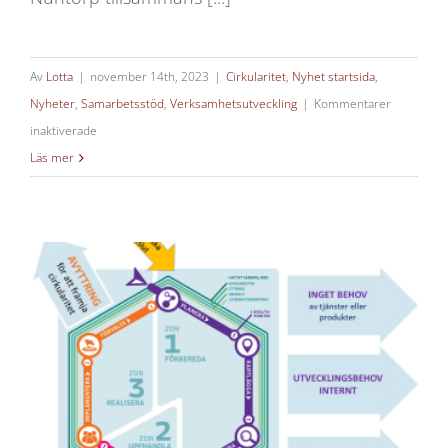
Av
Lotta
|
november 14th, 2023
|
Cirkularitet
,
Nyhet startsida
,
Nyheter
,
Samarbetsstöd
,
Verksamhetsutveckling
|
Kommentarer
för
inaktiverade
Lärande
Läs mer
utvärdering
av
Arena
Skog