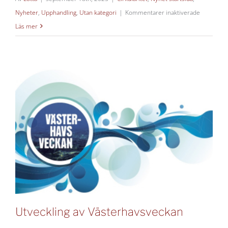
för
Nyheter
,
Upphandling
,
Utan kategori
|
Kommentarer inaktiverade
Hållbarhet
Läs mer
för
VA-
specifika
upphandli
Utveckling av Västerhavsveckan