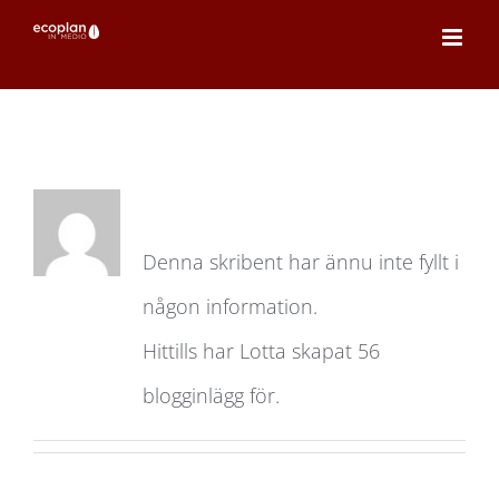
Fortsätt
till
innehållet
Om
Lotta
Denna skribent har ännu inte fyllt i
någon information.
Hittills har Lotta skapat 56
blogginlägg för.