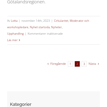
Götalandsregionen.
Av
Lotta
|
november 14th, 2023
|
Cirkularitet
,
Moderator och
workshopledare
,
Nyhet startsida
,
Nyheter
,
för
Upphandling
|
Kommentarer inaktiverade
Förstudie:
Läs mer
Cirkulär
upphandling
Väst
Föregående
Nästa
1
2
3
Kategorier