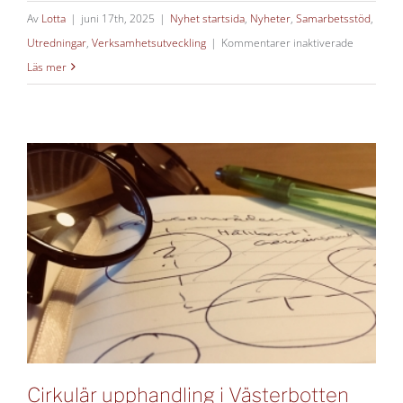
Av
Lotta
|
juni 17th, 2025
|
Nyhet startsida
,
Nyheter
,
Samarbetsstöd
,
för
Utredningar
,
Verksamhetsutveckling
|
Kommentarer inaktiverade
Utvecklin
Läs mer
av
Västerhav
Cirkulär upphandling i Västerbotten