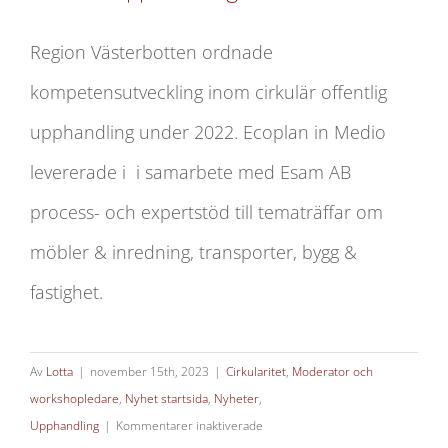
Region Västerbotten ordnade
kompetensutveckling inom cirkulär offentlig
Cirkulär upphandling i Västerbotten
upphandling under 2022. Ecoplan in Medio
levererade i i samarbete med Esam AB
process- och expertstöd till tematräffar om
möbler & inredning, transporter, bygg &
fastighet.
Av
Lotta
|
november 15th, 2023
|
Cirkularitet
,
Moderator och
workshopledare
,
Nyhet startsida
,
Nyheter
,
för
Upphandling
|
Kommentarer inaktiverade