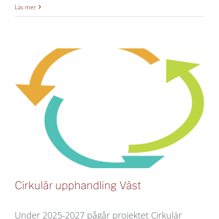
Göteborgs
Läs mer
stad
cirkulära
arbetskläder
Cirkulär upphandling Väst
Under 2025-2027 pågår projektet Cirkulär