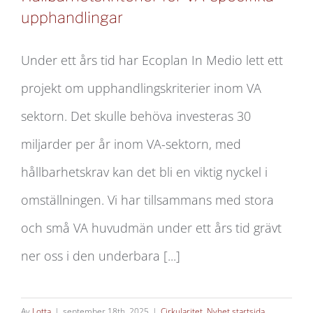
upphandlingar
Under ett års tid har Ecoplan In Medio lett ett
Hållbarhetskriterier för VA-specifika
projekt om upphandlingskriterier inom VA
upphandlingar
sektorn. Det skulle behöva investeras 30
miljarder per år inom VA-sektorn, med
hållbarhetskrav kan det bli en viktig nyckel i
omställningen. Vi har tillsammans med stora
och små VA huvudmän under ett års tid grävt
ner oss i den underbara [...]
Av
Lotta
|
september 18th, 2025
|
Cirkularitet
,
Nyhet startsida
,