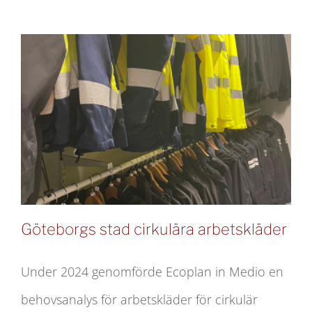
Göteborgs
stad
Göteborgs stad cirkulära arbetskläder
Under 2024 genomförde Ecoplan in Medio en
behovsanalys för arbetskläder för cirkulär
Göteborgs stad cirkulära arbetskläder