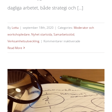
dagliga arbetet, både strategi och [...]
By
Lotta
|
september 18th, 2020
|
Categories:
Moderator och
workshopledare
,
Nyhet startsida
,
Samarbetsstöd
,
för
Verksamhetsutveckling
|
Kommentarer inaktiverade
Utbildning
Read More
för
hållbarhetsstrateger