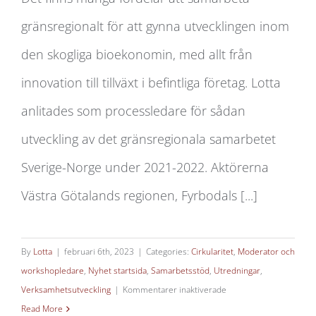
bioekonomi
gränsregionalt för att gynna utvecklingen inom
den skogliga bioekonomin, med allt från
innovation till tillväxt i befintliga företag. Lotta
anlitades som processledare för sådan
utveckling av det gränsregionala samarbetet
Sverige-Norge under 2021-2022. Aktörerna
Västra Götalands regionen, Fyrbodals [...]
By
Lotta
|
februari 6th, 2023
|
Categories:
Cirkularitet
,
Moderator och
workshopledare
,
Nyhet startsida
,
Samarbetsstöd
,
Utredningar
,
för
Verksamhetsutveckling
|
Kommentarer inaktiverade
Processledning
Read More