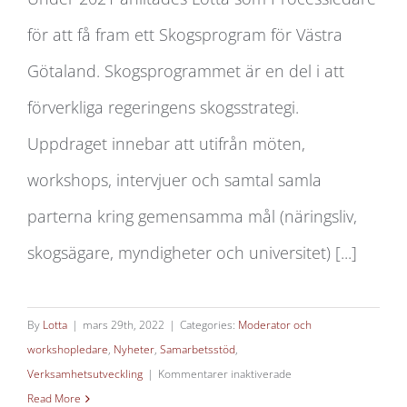
Processledning Skogsprogrammet
för att få fram ett Skogsprogram för Västra
Västra Götaland
Götaland. Skogsprogrammet är en del i att
förverkliga regeringens skogsstrategi.
Uppdraget innebar att utifrån möten,
workshops, intervjuer och samtal samla
parterna kring gemensamma mål (näringsliv,
skogsägare, myndigheter och universitet) [...]
By
Lotta
|
mars 29th, 2022
|
Categories:
Moderator och
workshopledare
,
Nyheter
,
Samarbetsstöd
,
för
Verksamhetsutveckling
|
Kommentarer inaktiverade
Processledning
Read More