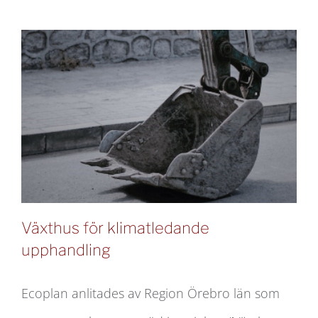
miljöpåverkan
från
konstgräs
Växthus för klimatledande
upphandling
Ecoplan anlitades av Region Örebro län som
Växthus för klimatledande