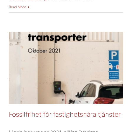
6
Read More
tips
för
den
cirkulära
upphandlingen!
Fossilfrihet för fastighetsnära tjänster