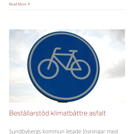
Förstudie:
Read More
Cirkulär
upphandling
Väst
Beställarstöd klimatbättre asfalt
Sundbybergs kommun letade lösningar med