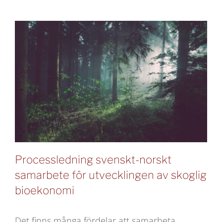
klimatledande
upphandling
Processledning svenskt-norskt
samarbete för utvecklingen av skoglig
bioekonomi
Processledning svenskt-norskt
samarbete för utvecklingen av skoglig
Det finns många fördelar att samarbeta