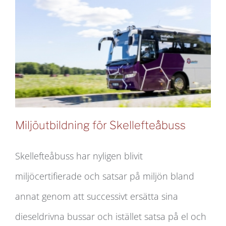
Miljöutbildning för Skellefteåbuss
Skellefteåbuss har nyligen blivit
miljöcertifierade och satsar på miljön bland
Miljöutbildning för Skellefteåbuss
annat genom att successivt ersätta sina
dieseldrivna bussar och istället satsa på el och