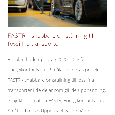
FASTR – snabbare omställning till
fossilfria transporter
Ecoplan hade uppdrag 2020-2023 för
FASTR – snabbare omställning till
Energikontor Norra Småland i deras projekt
fossilfria transporter
FASTR - snabbare omställning till fossilfria
transporter i de delar som gällde upphandling.
Projektinformation FASTR, Energikontor Norra
Småland (rjl.se) Uppdraget gällde både