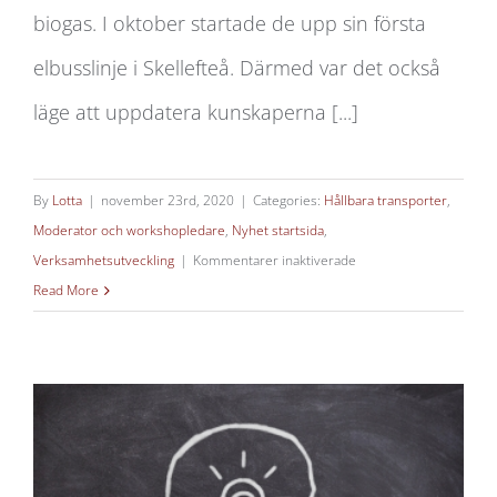
biogas. I oktober startade de upp sin första
elbusslinje i Skellefteå. Därmed var det också
läge att uppdatera kunskaperna [...]
By
Lotta
|
november 23rd, 2020
|
Categories:
Hållbara transporter
,
Moderator och workshopledare
,
Nyhet startsida
,
för
Verksamhetsutveckling
|
Kommentarer inaktiverade
Miljöutbildning
Read More
för
Skellefteåbuss