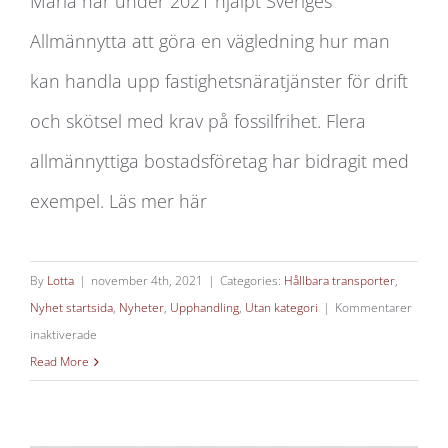
Maria har under 2021 hjälpt Sveriges
Allmännytta att göra en vägledning hur man
Fossilfrihet för fastighetsnära tjänster
kan handla upp fastighetsnäratjänster för drift
och skötsel med krav på fossilfrihet. Flera
allmännyttiga bostadsföretag har bidragit med
exempel. Läs mer här
By
Lotta
|
november 4th, 2021
|
Categories:
Hållbara transporter
,
Nyhet startsida
,
Nyheter
,
Upphandling
,
Utan kategori
|
Kommentarer
för
inaktiverade
Fossilfrihet
Read More
för
fastighetsnära
tjänster