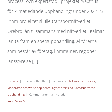
process- och expertstöd i projektet ”Växthus
upphandling
för klimatledande upphandling” under 2022-23.
Inom projektet skulle transportnätverket i
Örebro län tillsammans med nätverket i Kalmar
län ta fram en spetsupphandling. Aktörerna
som består av företag, kommuner, regioner,
länsstyrelse [...]
By
Lotta
|
februari 6th, 2023
|
Categories:
Hållbara transporter
,
Moderator och workshopledare
,
Nyhet startsida
,
Samarbetsstöd
,
för
Upphandling
|
Kommentarer inaktiverade
Växthus
Read More
för