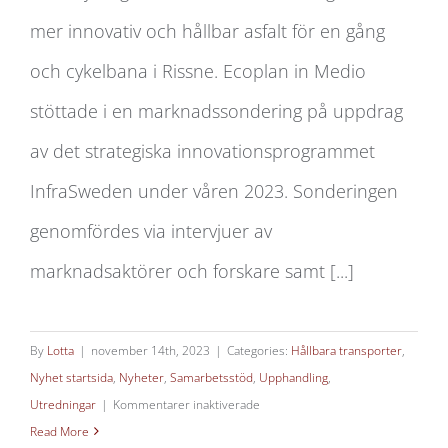
mer innovativ och hållbar asfalt för en gång
Beställarstöd klimatbättre asfalt
och cykelbana i Rissne. Ecoplan in Medio
stöttade i en marknadssondering på uppdrag
av det strategiska innovationsprogrammet
InfraSweden under våren 2023. Sonderingen
genomfördes via intervjuer av
marknadsaktörer och forskare samt [...]
By
Lotta
|
november 14th, 2023
|
Categories:
Hållbara transporter
,
Nyhet startsida
,
Nyheter
,
Samarbetsstöd
,
Upphandling
,
för
Utredningar
|
Kommentarer inaktiverade
Beställarstöd
Read More