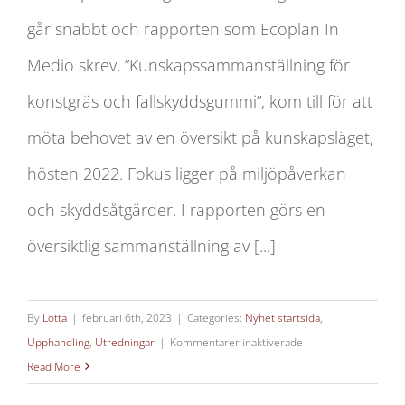
går snabbt och rapporten som Ecoplan In
från konstgräs
Medio skrev, ”Kunskapssammanställning för
konstgräs och fallskyddsgummi”, kom till för att
möta behovet av en översikt på kunskapsläget,
hösten 2022. Fokus ligger på miljöpåverkan
och skyddsåtgärder. I rapporten görs en
översiktlig sammanställning av [...]
By
Lotta
|
februari 6th, 2023
|
Categories:
Nyhet startsida
,
för
Upphandling
,
Utredningar
|
Kommentarer inaktiverade
Kunskapsläget
Read More
inom