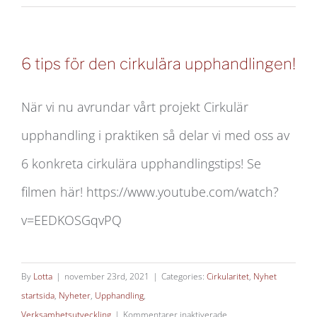
Skogsprogrammet
Västra
Götaland
6 tips för den cirkulära upphandlingen!
När vi nu avrundar vårt projekt Cirkulär
upphandling i praktiken så delar vi med oss av
6 konkreta cirkulära upphandlingstips! Se
filmen här! https://www.youtube.com/watch?
v=EEDKOSGqvPQ
By
Lotta
|
november 23rd, 2021
|
Categories:
Cirkularitet
,
Nyhet
startsida
,
Nyheter
,
Upphandling
,
för
Verksamhetsutveckling
|
Kommentarer inaktiverade