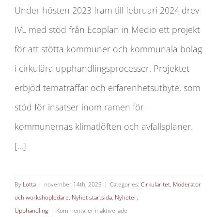
Under hösten 2023 fram till februari 2024 drev
IVL med stöd från Ecoplan in Medio ett projekt
Förstudie: Cirkulär upphandling Väst
för att stötta kommuner och kommunala bolag
i cirkulära upphandlingsprocesser. Projektet
erbjöd tematräffar och erfarenhetsutbyte, som
stöd för insatser inom ramen för
kommunernas klimatlöften och avfallsplaner.
[...]
By
Lotta
|
november 14th, 2023
|
Categories:
Cirkularitet
,
Moderator
och workshopledare
,
Nyhet startsida
,
Nyheter
,
för
Upphandling
|
Kommentarer inaktiverade