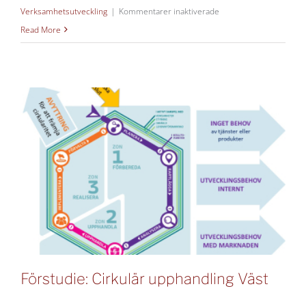
för
Verksamhetsutveckling
|
Kommentarer inaktiverade
Lärande
Read More
utvärdering
av
Arena
Skog
Förstudie: Cirkulär upphandling Väst